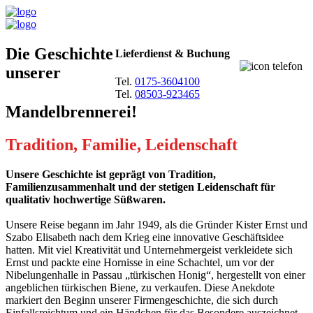
Die Geschichte
Lieferdienst & Buchung
unserer
Tel.
0175-3604100
Tel.
08503-923465
Mandelbrennerei!
Tradition, Familie, Leidenschaft
Unsere Geschichte ist geprägt von Tradition,
Familienzusammenhalt und der stetigen Leidenschaft für
qualitativ hochwertige Süßwaren.
Unsere Reise begann im Jahr 1949, als die Gründer Kister Ernst und
Szabo Elisabeth nach dem Krieg eine innovative Geschäftsidee
hatten. Mit viel Kreativität und Unternehmergeist verkleidete sich
Ernst und packte eine Hornisse in eine Schachtel, um vor der
Nibelungenhalle in Passau „türkischen Honig“, hergestellt von einer
angeblichen türkischen Biene, zu verkaufen. Diese Anekdote
markiert den Beginn unserer Firmengeschichte, die sich durch
Einfallsreichtum und ein Händchen für das Besondere auszeichnet.